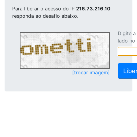
Para liberar o acesso
do IP
216.73.216.10
,
responda ao desafio abaixo.
Digite 
lado no
[trocar imagem]