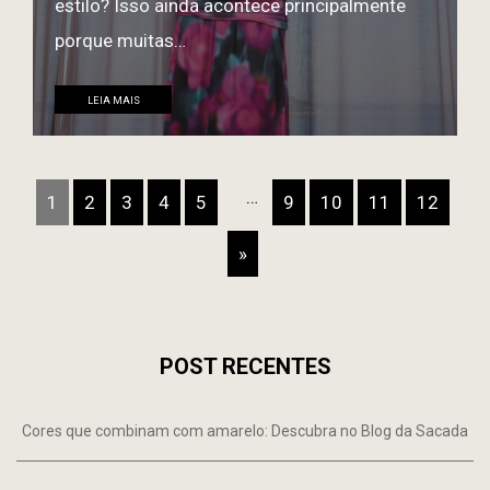
estilo? Isso ainda acontece principalmente
porque muitas…
LEIA MAIS
…
1
2
3
4
5
9
10
11
12
»
POST RECENTES
Cores que combinam com amarelo: Descubra no Blog da Sacada