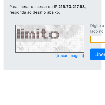
Para liberar o acesso
do IP
216.73.217.98
,
responda ao desafio abaixo.
Digite 
lado no
[trocar imagem]