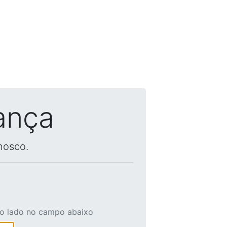
ança
nosco.
ao lado no campo abaixo