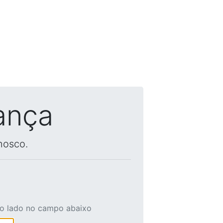
ança
nosco.
ao lado no campo abaixo