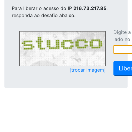
Para liberar o acesso
do IP
216.73.217.85
,
responda ao desafio abaixo.
Digite 
lado no
[trocar imagem]