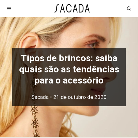
Pular
MENU
para
o
conteúdo
Tipos de brincos: saiba
quais são as tendências
para o acessório
Sacada
•
21 de outubro de 2020