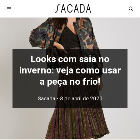
Pular
MENU
para
o
conteúdo
Looks com saia no
inverno: veja como usar
a peça no frio!
Sacada
•
8 de abril de 2020