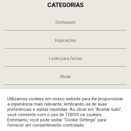
CATEGORIAS
Destaques
Inspirações
Looks para festas
Moda
Tendências
Utilizamos cookies em nosso website para lhe proporcionar
a experiência mais relevante, lembrando-se de suas
preferências e visitas repetidas. Ao clicar em "Aceitar tudo",
você consente com o uso de TODOS os cookies.
Entretanto, você pode visitar "Cookie Settings" para
Instagram
TikTok
Facebook
Spotify
fornecer um consentimento controlado.